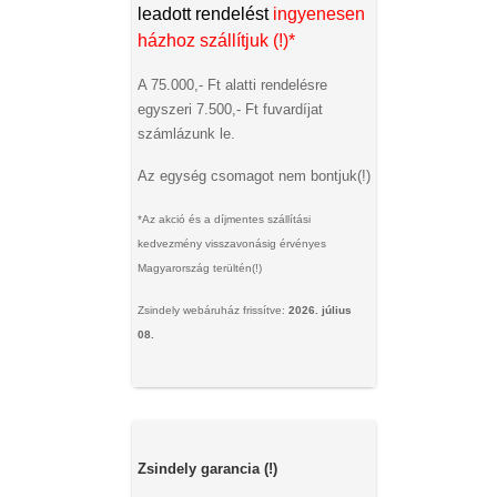
leadott rendelést
ingyenesen
házhoz szállítjuk (!)*
A 75.000,- Ft alatti rendelésre
egyszeri 7.500,- Ft fuvardíjat
számlázunk le.
Az egység csomagot nem bontjuk(!)
*Az akció és a díjmentes szállítási
kedvezmény visszavonásig érvényes
Magyarország terültén(!)
Zsindely webáruház frissítve:
2026. július
08.
Zsindely garancia (!)