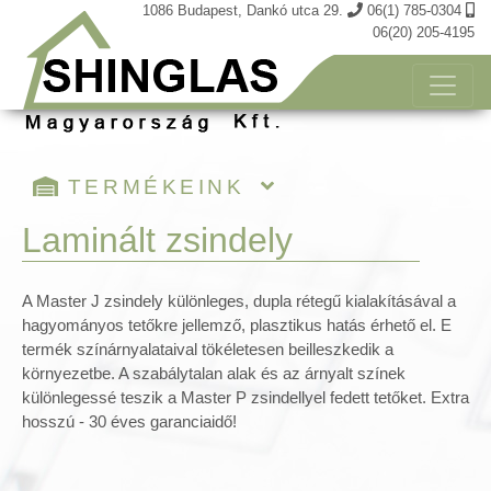
1086 Budapest, Dankó utca 29.
06(1) 785-0304
06(20) 205-4195
TERMÉKEINK
Kosár tartalma
Laminált zsindely
Öntapadós shinglas zsindely
A Master J zsindely különleges, dupla rétegű kialakításával a
Téglány és Hódfarkú zsindely
hagyományos tetőkre jellemző, plasztikus hatás érhető el. E
Tegola TOP zsindely
termék színárnyalataival tökéletesen beilleszkedik a
Prémium zsindely
környezetbe. A szabálytalan alak és az árnyalt színek
Katepal zsindely
különlegessé teszik a Master P zsindellyel fedett tetőket. Extra
hosszú - 30 éves garanciaidő!
Laminált zsindely
Öntapadós 3D térhatású zsindely
FÉM zsindelyek