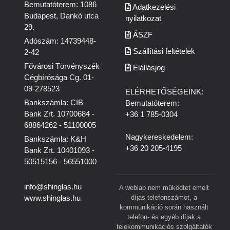
Bemutatóterem: 1086
Adatkezelési
Budapest, Dankó utca
nyilatkozat
29.
ÁSZF
Adószám: 14739448-
Szállítási feltételek
2-42
Fővárosi Törvényszék
Elállásjog
Cégbírósága Cg. 01-
09-278523
ELÉRHETŐSÉGEINK:
Bankszámla: CIB
Bemutatóterem:
Bank Zrt. 10700684 -
+36 1 785-0304
68864262 - 51100005
Nagykereskedelem:
Bankszámla: K&H
+36 20 205-4195
Bank Zrt. 10401093 -
50515156 - 56551000
info@shinglas.hu
A weblap nem működtet emelt
díjas telefonszámot, a
www.shinglas.hu
kommunikáció során használt
telefon- és egyéb díjak a
telekommunikációs szolgáltatók