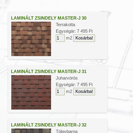
Színes bitumenes lemez
Vízszigetelő lemezek
LAMINÁLT ZSINDELY MASTER-J 30
Tetőtéri ablakok
Terrakotta
Tetőfólia
Egységár: 7 495 Ft
m2
Tetőtartozékok
Ereszcsatorna
Ereszalj lambéria
Tető csúcsdísz
Lapostető járólapok
LAMINÁLT ZSINDELY MASTER-J 31
Juharvörös
Egységár: 7 495 Ft
m2
LAMINÁLT ZSINDELY MASTER-J 32
Tölgybarna