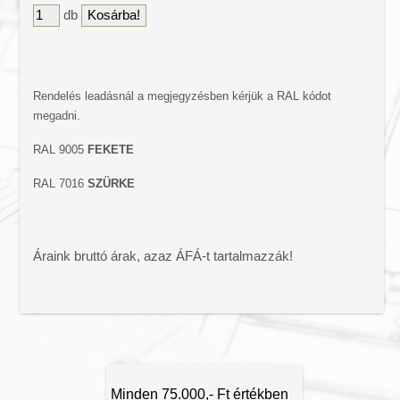
db
Színes bitumenes lemez
Vízszigetelő lemezek
Tetőtéri ablakok
Tetőfólia
Rendelés leadásnál a megjegyzésben kérjük a RAL kódot
Tetőtartozékok
megadni.
Ereszcsatorna
RAL 9005
FEKETE
Ereszalj lambéria
RAL 7016
SZÜRKE
Tető csúcsdísz
Lapostető járólapok
Áraink bruttó árak, azaz ÁFÁ-t tartalmazzák!
Minden 75.000,- Ft értékben