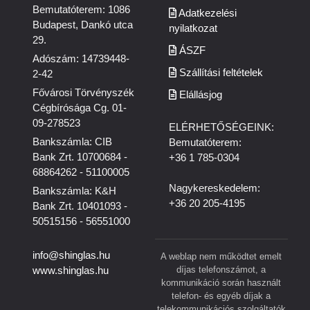
Bemutatóterem: 1086
Adatkezelési
Budapest, Dankó utca
nyilatkozat
29.
ÁSZF
Adószám: 14739448-
Szállítási feltételek
2-42
Fővárosi Törvényszék
Elállásjog
Cégbírósága Cg. 01-
09-278523
ELÉRHETŐSÉGEINK:
Bankszámla: CIB
Bemutatóterem:
Bank Zrt. 10700684 -
+36 1 785-0304
68864262 - 51100005
Nagykereskedelem:
Bankszámla: K&H
+36 20 205-4195
Bank Zrt. 10401093 -
50515156 - 56551000
info@shinglas.hu
A weblap nem működtet emelt
díjas telefonszámot, a
www.shinglas.hu
kommunikáció során használt
telefon- és egyéb díjak a
telekommunikációs szolgáltatók