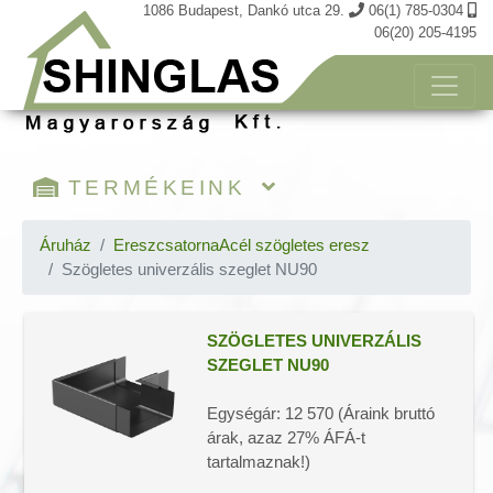
1086 Budapest, Dankó utca 29.
06(1) 785-0304
06(20) 205-4195
TERMÉKEINK
Kosár tartalma
Áruház
Ereszcsatorna
Acél szögletes eresz
Szögletes univerzális szeglet NU90
Öntapadós shinglas zsindely
Téglány és Hódfarkú zsindely
Tegola TOP zsindely
SZÖGLETES UNIVERZÁLIS
SZEGLET NU90
Prémium zsindely
Katepal zsindely
Egységár: 12 570 (Áraink bruttó
Laminált zsindely
árak, azaz 27% ÁFÁ-t
Öntapadós 3D térhatású zsindely
tartalmaznak!)
FÉM zsindelyek