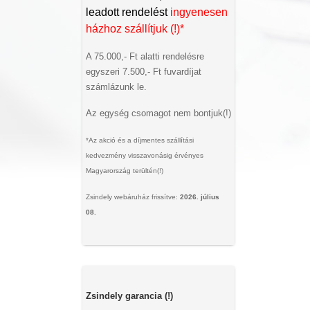
leadott rendelést
ingyenesen
házhoz szállítjuk (!)*
A 75.000,- Ft alatti rendelésre
egyszeri 7.500,- Ft fuvardíjat
számlázunk le.
Az egység csomagot nem bontjuk(!)
*Az akció és a díjmentes szállítási
kedvezmény visszavonásig érvényes
Magyarország terültén(!)
Zsindely webáruház frissítve:
2026. július
08.
Zsindely garancia (!)