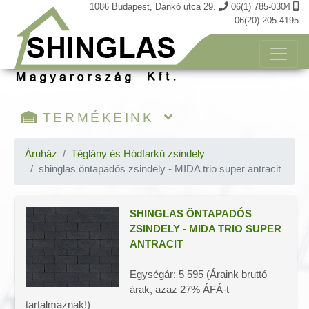
1086 Budapest, Dankó utca 29.
06(1) 785-0304
06(20) 205-4195
TERMÉKEINK
Kosár tartalma
Áruház
Téglány és Hódfarkú zsindely
shinglas öntapadós zsindely - MIDA trio super antracit
Öntapadós shinglas zsindely
Téglány és Hódfarkú zsindely
Tegola TOP zsindely
SHINGLAS ÖNTAPADÓS
ZSINDELY - MIDA TRIO SUPER
Prémium zsindely
ANTRACIT
Katepal zsindely
Laminált zsindely
Egységár: 5 595 (Áraink bruttó
Öntapadós 3D térhatású zsindely
árak, azaz 27% ÁFÁ-t
FÉM zsindelyek
tartalmaznak!)