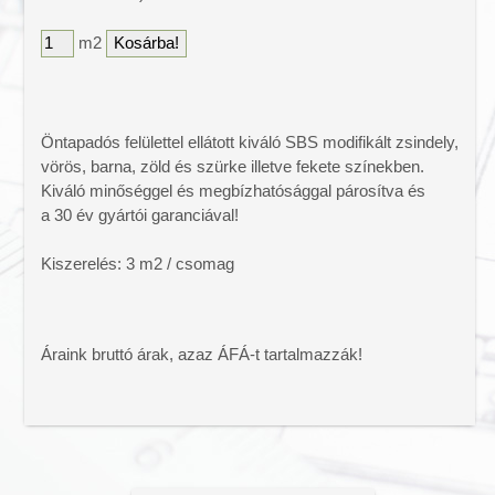
Színes bitumenes lemez
m2
Vízszigetelő lemezek
Tetőtéri ablakok
Tetőfólia
Tetőtartozékok
Öntapadós felülettel ellátott kiváló SBS modifikált zsindely,
vörös, barna, zöld és szürke illetve fekete színekben.
Ereszcsatorna
Kiváló minőséggel és megbízhatósággal párosítva és
Ereszalj lambéria
a 30 év gyártói garanciával!
Tető csúcsdísz
Lapostető járólapok
Kiszerelés: 3 m2 / csomag
Áraink bruttó árak, azaz ÁFÁ-t tartalmazzák!