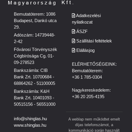
Bemutatóterem: 1086
Adatkezelési
Budapest, Dankó utca
nyilatkozat
29.
ÁSZF
Adószám: 14739448-
Szállítási feltételek
2-42
Fővárosi Törvényszék
Elállásjog
Cégbírósága Cg. 01-
09-278523
ELÉRHETŐSÉGEINK:
Bankszámla: CIB
Bemutatóterem:
Bank Zrt. 10700684 -
+36 1 785-0304
68864262 - 51100005
Nagykereskedelem:
Bankszámla: K&H
+36 20 205-4195
Bank Zrt. 10401093 -
50515156 - 56551000
info@shinglas.hu
A weblap nem működtet emelt
díjas telefonszámot, a
www.shinglas.hu
kommunikáció során használt