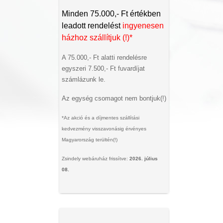
Minden 75.000,- Ft értékben
leadott rendelést
ingyenesen
házhoz szállítjuk (!)*
A 75.000,- Ft alatti rendelésre
egyszeri 7.500,- Ft fuvardíjat
számlázunk le.
Az egység csomagot nem bontjuk(!)
*Az akció és a díjmentes szállítási
kedvezmény visszavonásig érvényes
Magyarország terültén(!)
Zsindely webáruház frissítve:
2026. július
08.