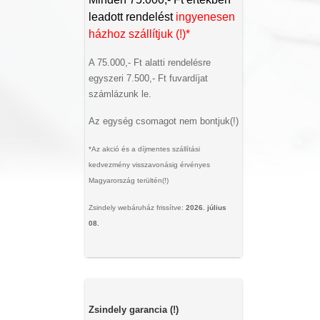
leadott rendelést
ingyenesen
házhoz szállítjuk (!)*
A 75.000,- Ft alatti rendelésre
egyszeri 7.500,- Ft fuvardíjat
számlázunk le.
Az egység csomagot nem bontjuk(!)
*Az akció és a díjmentes szállítási
kedvezmény visszavonásig érvényes
Magyarország terültén(!)
Zsindely webáruház frissítve:
2026. július
08.
Zsindely garancia (!)