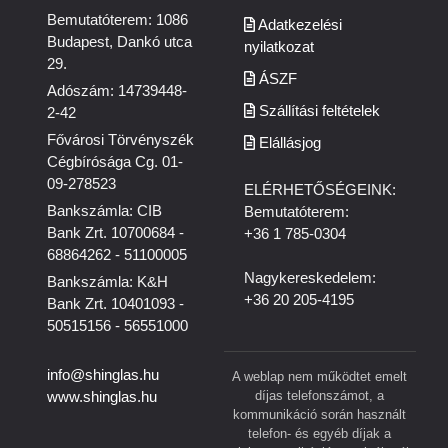
Bemutatóterem: 1086
Adatkezelési
Budapest, Dankó utca
nyilatkozat
29.
ÁSZF
Adószám: 14739448-
Szállítási feltételek
2-42
Fővárosi Törvényszék
Elállásjog
Cégbírósága Cg. 01-
09-278523
ELÉRHETŐSÉGEINK:
Bankszámla: CIB
Bemutatóterem:
Bank Zrt. 10700684 -
+36 1 785-0304
68864262 - 51100005
Nagykereskedelem:
Bankszámla: K&H
+36 20 205-4195
Bank Zrt. 10401093 -
50515156 - 56551000
info@shinglas.hu
A weblap nem működtet emelt
díjas telefonszámot, a
www.shinglas.hu
kommunikáció során használt
telefon- és egyéb díjak a