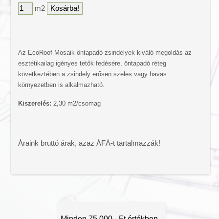
m2
Színes bitumenes lemez
Vízszigetelő lemezek
Tetőtéri ablakok
Tetőfólia
Az EcoRoof Mosaik öntapadó zsindelyek kiváló megoldás az
Tetőtartozékok
esztétikailag igényes tetők fedésére, öntapadó réteg
következtében a zsindely erősen szeles vagy havas
Ereszcsatorna
környezetben is alkalmazható.
Ereszalj lambéria
Tető csúcsdísz
Kiszerelés:
2,30 m2/csomag
Lapostető járólapok
Áraink bruttó árak, azaz ÁFÁ-t tartalmazzák!
Minden 75.000,- Ft értékben