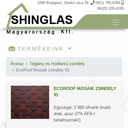
1086 Budapest, Dankó utca 29.
06(1) 785-0304
06(20) 205-4195
TERMÉKEINK
Kosár tartalma
Áruház
Téglány és Hódfarkú zsindely
EcoRoof Mosaik zsindely 91
Öntapadós shinglas zsindely
Téglány és Hódfarkú zsindely
Tegola TOP zsindely
ECOROOF MOSAIK ZSINDELY
91
Prémium zsindely
Katepal zsindely
Egységár: 5 985 (Áraink bruttó
Laminált zsindely
árak, azaz 27% ÁFÁ-t
Öntapadós 3D térhatású zsindely
tartalmaznak!)
FÉM zsindelyek