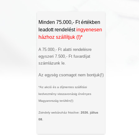
Minden 75.000,- Ft értékben
leadott rendelést
ingyenesen
házhoz szállítjuk (!)*
A 75.000,- Ft alatti rendelésre
egyszeri 7.500,- Ft fuvardíjat
számlázunk le.
Az egység csomagot nem bontjuk(!)
*Az akció és a díjmentes szállítási
kedvezmény visszavonásig érvényes
Magyarország terültén(!)
Zsindely webáruház frissítve:
2026. július
08.