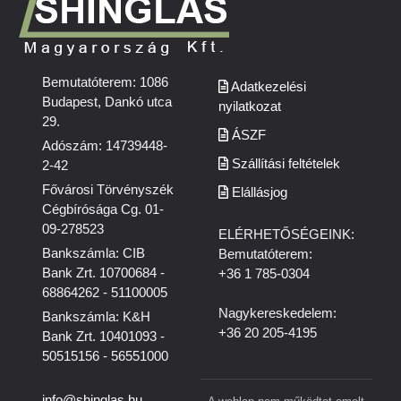
Bemutatóterem: 1086
Adatkezelési
Budapest, Dankó utca
nyilatkozat
29.
ÁSZF
Adószám: 14739448-
Szállítási feltételek
2-42
Fővárosi Törvényszék
Elállásjog
Cégbírósága Cg. 01-
09-278523
ELÉRHETŐSÉGEINK:
Bankszámla: CIB
Bemutatóterem:
Bank Zrt. 10700684 -
+36 1 785-0304
68864262 - 51100005
Nagykereskedelem:
Bankszámla: K&H
+36 20 205-4195
Bank Zrt. 10401093 -
50515156 - 56551000
info@shinglas.hu