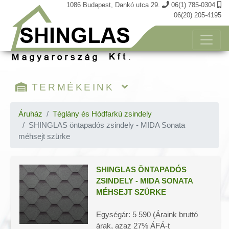
1086 Budapest, Dankó utca 29.
06(1) 785-0304
06(20) 205-4195
TERMÉKEINK
Kosár tartalma
Áruház
Téglány és Hódfarkú zsindely
SHINGLAS öntapadós zsindely - MIDA Sonata
Öntapadós shinglas zsindely
méhsejt szürke
Téglány és Hódfarkú zsindely
Tegola TOP zsindely
SHINGLAS ÖNTAPADÓS
Prémium zsindely
ZSINDELY - MIDA SONATA
Katepal zsindely
MÉHSEJT SZÜRKE
Laminált zsindely
Öntapadós 3D térhatású zsindely
Egységár: 5 590 (Áraink bruttó
FÉM zsindelyek
árak, azaz 27% ÁFÁ-t