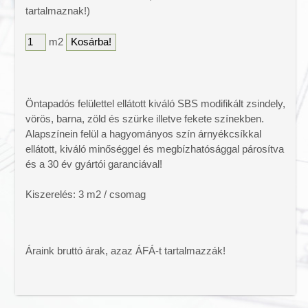
tartalmaznak!)
Színes bitumenes lemez
Vízszigetelő lemezek
m2
Tetőtéri ablakok
Tetőfólia
Tetőtartozékok
Öntapadós felülettel ellátott kiváló SBS modifikált zsindely,
Ereszcsatorna
vörös, barna, zöld és szürke illetve fekete színekben.
Ereszalj lambéria
Alapszínein felül a hagyományos szín árnyékcsíkkal
Tető csúcsdísz
ellátott, kiváló minőséggel és megbízhatósággal párosítva
Lapostető járólapok
és a 30 év gyártói garanciával!
Kiszerelés: 3 m2 / csomag
Áraink bruttó árak, azaz ÁFÁ-t tartalmazzák!